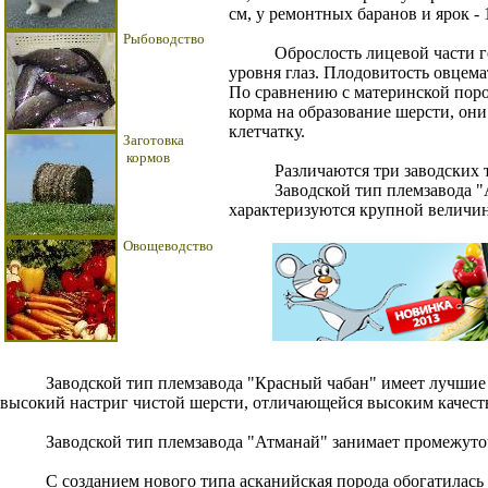
см, у ремонтных баранов и ярок - 
Рыбоводство
Оброслость лицевой части гол
уровня глаз. Плодовитость овцема
По сравнению с материнской поро
корма на образование шерсти, они
клетчатку.
Заготовка
кормов
Различаются три заводских ти
Заводской тип племзавода "Аск
характеризуются крупной величин
Овощеводство
Заводской тип племзавода "Красный чабан" имеет лучшие ш
высокий настриг чистой шерсти, отличающейся высоким качест
Заводской тип племзавода "Атманай" занимает промежуточно
С созданием нового типа асканийская порода обогатилась 