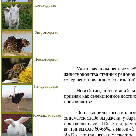
Козоводство
Звероводство
Пчеловодство
Учитывая повышенные требова
животноводства степных районов 
совершенствованию овец асканий
Птицеводство
Новый тип, получивший назван
признан как селекционное достиж
производстве.
Овцы таврического типа имеют
Кролиководство
овцематок слабо выражена, у бара
производителей - 115-135 кг, ремо
кг при выходе 60-65%, у маток - 3,5
56,3%. Тонина шерсти у баранов - 6