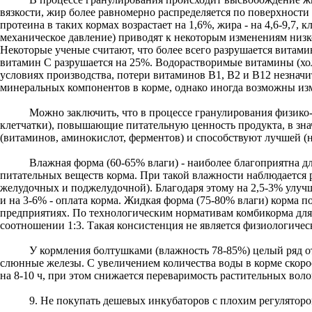
вязкости, жир более равномерно распределяется по поверхности
протеина в таких кормах возрастает на 1,6%, жира - на 4,6-9,7, 
механическое давление) приводят к некоторым изменениям низ
Некоторые ученые считают, что более всего разрушается витам
витамин С разрушается на 25%. Водорастворимые витамины (хо
условиях производства, потери витаминов В1, В2 и В12 незначи
минеральных компонентов в корме, однако иногда возможны из
Можно заключить, что в процессе гранулирования физико-х
клетчатки), повышающие питательную ценность продукта, в зн
(витаминов, аминокислот, ферментов) и способствуют лучшей (н
Влажная форма (60-65% влаги) - наиболее благоприятна для
питательных веществ корма. При такой влажности наблюдается
желудочных и поджелудочной). Благодаря этому на 2,5-3% улуч
и на 3-6% - оплата корма. Жидкая форма (75-80% влаги) корма 
предприятиях. По технологическим нормативам комбикорма для
соотношении 1:3. Такая консистенция не является физиологиче
У кормления болтушками (влажность 78-85%) целый ряд от
слюнные железы. C увеличением количества воды в корме скор
на 8-10 ч, при этом снижается переваримость растительных воло
9. Не покупать дешевых инкубаторов с плохим регулятором.