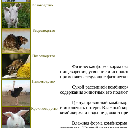
Козоводство
Звероводство
Пчеловодство
Физическая форма корма оказы
пищеварения, усвоение и использ
применяют следующие физические
Птицеводство
Сухой рассыпной комбикорм пр
содержания животных его подают
Гранулированный комбикорм ра
и исключить потери. Влажный ко
Кролиководство
комбикорма и воды не должно пре
Влажная форма комбикорма при