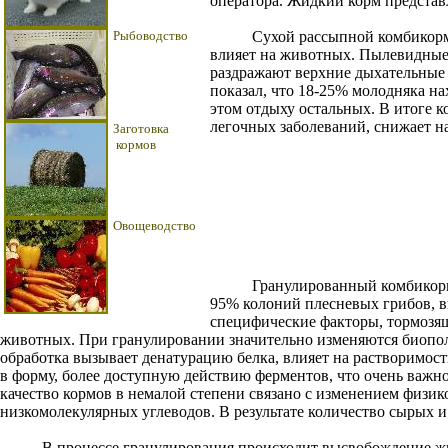
оператора. Жидкий корм представ
Рыбоводство
Сухой рассыпной комбикорм да
влияет на животных. Пылевидные 
раздражают верхние дыхательные 
показал, что 18-25% молодняка н
этом отдыху остальных. В итоге 
легочных заболеваний, снижает н
Заготовка
кормов
Овощеводство
Гранулированный комбикорм на
95% колоний плесневых грибов, 
специфические факторы, тормоз
животных. При гранулировании значительно изменяются биопол
обработка вызывает денатурацию белка, влияет на растворимост
в форму, более доступную действию ферментов, что очень важн
качество кормов в немалой степени связано с изменением физи
низкомолекулярных углеводов. В результате количество сырых и
В процессе гранулирования происходит высвобождение жира