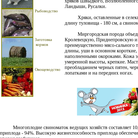
хряков Швыдкого, Возлюбленного,
Ландыши, Русалки.
Рыбоводство
Хряки, оставленные в селекцио
длину туловища - 180 см, а свином
Миргородская порода объедин
Кролевецкую, Приднепровскую и 
Заготовка
кормов
преимущественно мясо-сального ти
длины, уши в основном короткие,
наполненными окороками. Кожа эла
умеренной высоты, крепкие. Маст
преобладанием черных пятен, черн
Овощеводство
лопатками и на передних ногах.
Многоплодие свиноматок ведущих хозяйств составляет 10,6-11
приплода - 94%. Высокую жизнеспособность приплода обеспечив