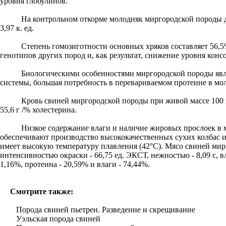
уровня глобулинов.
На контрольном откорме молодняк миргородской породы дости
3,97 к. ед.
Степень гомозиготности основных хряков составляет 56,5%, 
генотипов других пород и, как результат, снижение уровня конс
Биологическими особенностями миргородской породы являет
системы, большая потребность в перевариваемом протеине в мол
Кровь свиней миргородской породы при живой массе 100 кг со
55,6 г /% холестерина.
Низкое содержание влаги и наличие жировых прослоек в мя
обеспечивают производство высококачественных сухих колбас и 
имеет высокую температуру плавления (42°С). Мясо свиней мирг
интенсивностью окраски - 66,75 ед. ЭКСТ, нежностью - 8,09 с,
1,16%, протеина - 20,59% и влаги - 74,44%.
Смотрите также:
Порода свиней пьетрен. Разведение и скрещивание
Уэльская порода свиней