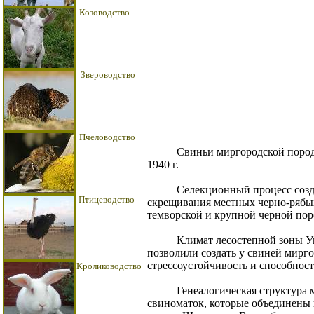
Козоводство
Звероводство
Пчеловодство
Свиньи миргородской породы в
1940 г.
Селекционный процесс создани
Птицеводство
скрещивания местных черно-рябых
темворской и крупной черной пор
Климат лесостепной зоны Украи
позволили создать у свиней мирг
стрессоустойчивость и способност
Кролиководство
Генеалогическая структура ми
свиноматок, которые объединены