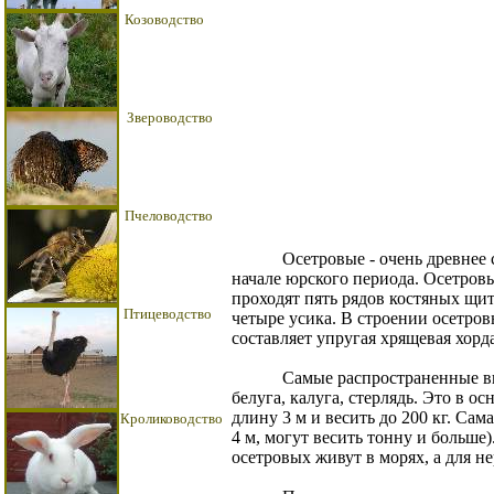
Козоводство
Звероводство
Пчеловодство
Осетровые - очень древнее семе
начале юрского периода. Осетров
проходят пять рядов костяных щит
Птицеводство
четыре усика. В строении осетро
составляет упругая хрящевая хорда
Самые распространенные виды о
белуга, калуга, стерлядь. Это в 
длину 3 м и весить до 200 кг. Сам
Кролиководство
4 м, могут весить тонну и больше)
осетровых живут в морях, а для н