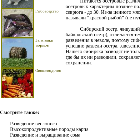
Питаются осетровые различной
осетровых характерны позднее поло
Рыбоводство
севрюга - до 30. Из-за ценного м
называли “красной рыбой” (не пут
Сибирский осетр, живущий в Ле
байкальский осетр), отличается те
разведения в неволе, поэтому сиб
Заготовка
кормов
успешно развели осетра, завезенно
Нашего сибиряка разводят не толь
где бы их ни разводили, сохраняю
сохранении.
Овощеводство
Смотрите также:
Разведение веслоноса
Высокопродуктивные породы карпа
Разведение и выращивание сома