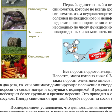
Первый, единственный и незам
Рыбоводство
свиноматки, которые не всегда д
свиноматок из-за неудовлетворит
болезней инфекционного и неинфе
недостаточного опорожнения ее от
необходимо по числу функционир
новорожденных и возможность пор
Заготовка
кормов
Овощеводство
Все поросята одного гнезда при
Поросята, масса которых ниже 0.7
таких поросят очень мало шансов 
в два раза, т.к. они занимают доминирующее положение в гнез
поросят от сосков матери и кормушки с подкормкой. В результа
побеждают более крупные и крепкие поросята. Это приводит к 
сосунов. Иногда свиноматки при такой борьбе поросят за соски
Исследованиями установлено, что для повышения молочност
комплектовать новые гнезда, в которых все слабые поросята бы