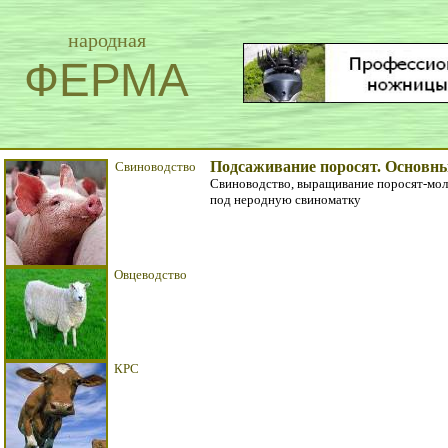
народная
ФЕРМА
Подсаживание поросят. Основн
Свиноводство
Свиноводство, выращивание поросят-моло
под неродную свиноматку
Овцеводство
КРС