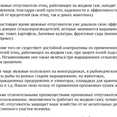
овые
отпугиватели птиц
, работающие на жидком газе, находят
менения, благодаря своей простоте, надежности и эффективност
ий от вредителей (как птиц, так и диких животных).
оящее время звуковые отпугиватели уже доказали свою эффе
и доверие сельхозпроизводителей, которые занимаются выращив
ак: томат, картофель, бахчевые культуры, фруктовые сады (вишня
брикос).
того не существует достойной альтернативы по применени
телей птиц, работающих на жидком газе, при защите полей подс
. Незаменимыми они также являться при выращивании сельхозку
м орошении.
ще звуковые используют на виноградниках, в рыбоводческих
ты рыбы на разных стадиях выращиваниях, на зернотоках,
тракционных предприятиях и элеваторах, площадках для хранени
ах и т.д. Нашли свою пользу от применения пропановых пушек и
отличительными преимуществами пропановых отпугивателей я
 использовании; экономичность (работает на жидком газе); лучш
ий; отпугиватель защищает ваше хозяйство от не желательных ди
ственного участия человека.