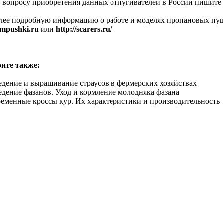
росу приобретения данных отпугивателей в России пишите на
подробную информацию о работе и моделях пропановых пушек
ompushki.ru
или
http://scarers.ru/
те также:
едение и выращивание страусов в фермерских хозяйствах
едение фазанов. Уход и кормление молодняка фазана
еменные кроссы кур. Их характеристики и производительность