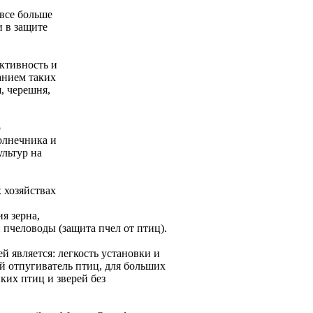
 все больше
и в защите
ктивность и
анием таких
, черешня,
ю
олнечника и
льтур на
 хозяйствах
я зерна,
 пчеловоды (защита пчел от птиц).
вляется: легкость установки и
ий отпугиватель птиц, для больших
ких птиц и зверей без