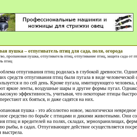
ая пушка – отпугиватель птиц для сада, поля, огорода
во, пропановая пушка, отпугиватель птиц, отпугивание птиц, защита сада от 
ль птиц
ма отпугивания птиц родилась в глубокой древности. Одни
их средств отпугивания птиц были пугала в виде человеческой 
ользуется и по сей день. Кроме пугала, имитирующего человека,
ют яркие ленты, воздушные шары и другие формы пугал. Однако
высокую эффективность, учитывая, что некоторые птицы быстр
перестают их бояться, и даже садятся на них.
опановая пушка
- это абсолютно новое, экологически невредное
ное средство по борьбе с птицами и дикими животными. Они со
ия птиц и вредителей на полях, складах, зернохранилищах, ферм
ию рыбы, в садах. Отпугивающее действие осуществляется поср
 выстрела.