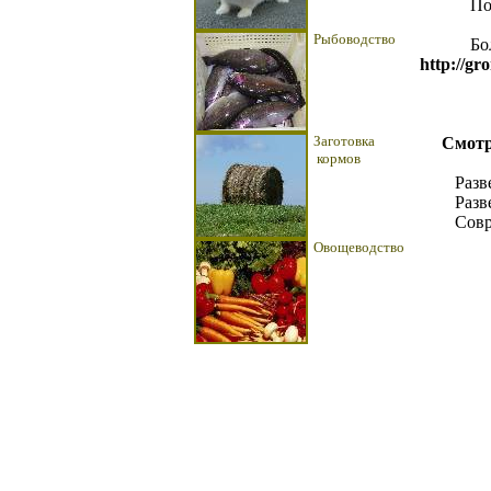
По воп
Рыбоводство
Более 
http://gr
Заготовка
Смотри
кормов
Разв
Разв
Совр
Овощеводство