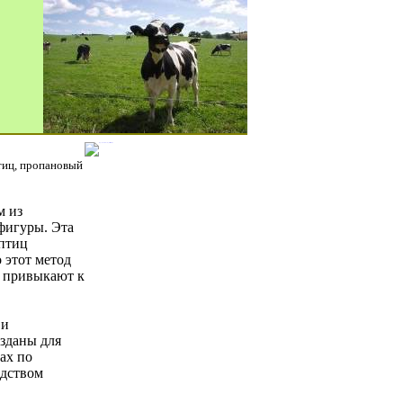
птиц, пропановый
м из
фигуры. Эта
 птиц
 этот метод
о привыкают к
 и
зданы для
ах по
едством