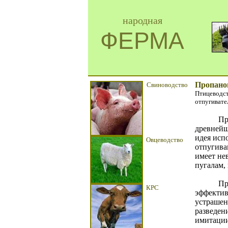
народная
ФЕРМА
Пропанов
Свиноводство
Птицеводст
отпугивате
Пробле
древнейш
идея исп
Овцеводство
отпугива
имеет не
пугалам, 
Пр
КРС
эффектив
устрашен
разведен
имитации