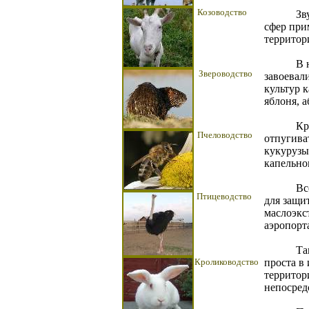
Козоводство
Звук
сфер при
территор
В наст
Звероводство
завоевал
культур к
яблоня, а
Кроме 
Пчеловодство
отпугива
кукурузы
капельно
Все ча
Птицеводство
для защи
маслоэкс
аэропорт
Также 
Кролиководство
проста в
территор
непосред