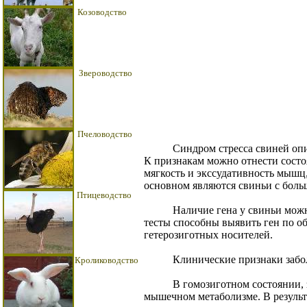
Козоводство
Звероводство
Пчеловодство
Синдром стресса свиней описы
К признакам можно отнести состоя
мягкость и экссудативность мышц,
основном являются свиньи с бол
Птицеводство
Наличие гена у свиньи можно о
тесты способны выявить ген по об
гетерозиготных носителей.
Клинические признаки забо
Кролиководство
В гомозиготном состоянии, за
мышечном метаболизме. В результа