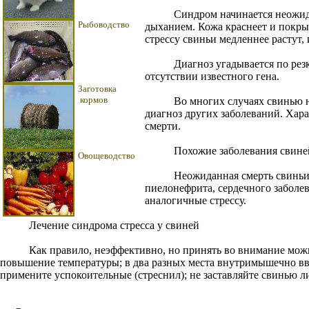
Синдром начинается неожидан
Рыбоводство
дыханием. Кожа краснеет и покры
стрессу свиньи медленнее растут,
Диагноз угадывается по резко
отсутствии известного гена.
Заготовка
кормов
Во многих случаях свинью нах
диагноз других заболеваний. Хара
смерти.
Похожие заболевания свине
Овощеводство
Неожиданная смерть свиньи мож
пиелонефрита, сердечного заболе
аналогичные стрессу.
Лечение синдрома стресса у свиней
Как правило, неэффективно, но принять во внимание можно
повышение температуры; в два разных места внутримышечно вве
примените успокоительные (стреснил); не заставляйте свинью л