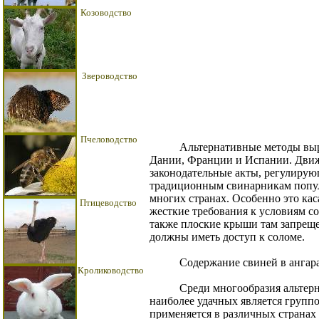
Козоводство
Звероводство
Пчеловодство
Альтернативные методы выращи
Дании, Франции и Испании. Движ
законодательные акты, регулиру
традиционным свинарникам популя
многих странах. Особенно это ка
Птицеводство
жесткие требования к условиям с
также плоские крыши там запреще
должны иметь доступ к соломе.
Содержание свиней в ангар
Кролиководство
Среди многообразия альтернати
наиболее удачных является групп
применяется в различных странах 