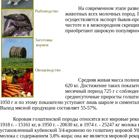
На современном этапе разведен
Рыбоводство
животных всех молочных пород. 
осуществляется экспорт быков-про
чистоте и в межпородном скрещива
приобретают широкую популярност
Заготовка
кормов
Овощеводство
Средняя живая масса полновозра
620 кг. Достижение таких показат
месячный период 725 г с соблюд
среднесуточные приросты голшти
1050 г и по этому показателю уступают лишь шароле и симентала
Выход мясной продукции составляет 55-57%.
Коровам голштинской породы относятся все мировые рекорды м
1918 г. - 15161 кг, в 1950 г. - 20630 кг, в 1974 г. - 25247 кг мо
установленный кубинской 3/4-кровною по голштину коровой Убре 
молока с содержанием 3,8% жира; она же является мировой реко