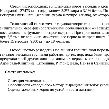
Среди чистопородных голштинских коров высокий надой з
Колорадо) - 27473 кг с содержанием 3,2% жира и 3,1% белка. П
Ройбрук Пусть Элен (Япония, ферма Ясухиро Танака), от которо
Голштинский скот отмечается удовлетворительной воспроиз
значительной мере физиологическими особенностями животных,
восстановления функции воспроизведения. При производительно
при 7,5 тыс. кг величина межотельного периода не превышает 1
более 15 месяцев, 9300 кг - до 18 месяцев.
Особенностью разведения по линиям голштинской породы яв
генеалогическими группами работают до тех пор, пока быки-п
представителей других линий и занимают первые места в поро
Адмирала-Кинглина, Ситейшна, Р. Фонд Цель, Найта и Санисайд
Смотрите также:
Селекция молочных коров
Особенности «холодного» метода выращивания телок украи
Оценка молочных коров по устойчивости лактации