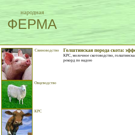
народная
ФЕРМА
Голштинская порода скота: эфф
Свиноводство
КРС, молочное скотоводство, голштинская
рекорд по надою
Овцеводство
КРС