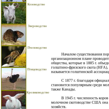
Козоводство
Звероводство
Пчеловодство
Началом существования породы
организационном плане проводит
общества, которые в 1885 г. объ
голштино-фризского скота (НFА), 
Птицеводство
называется голштинской ассоциац
С 1877 г. благодаря официаль
становится популярным среди мол
также Канады.
Кролиководство
В 1945 г. численность коров до
молочном скотоводстве США она сни
хозяйств.